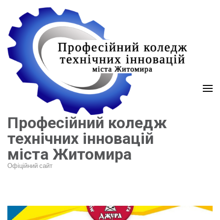
Перейти
до
вмісту
(натисніть
Enter)
Професійний коледж
технічних інновацій
міста Житомира
Офіційний сайт