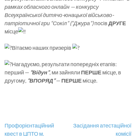
рамках обласного онлайн — конкурсу
Всеукраїнської дитячо-юнацької військово-
патріотичної гри “Сокіл” (“Джура”)
посів
ДРУГЕ
місце
Вітаємо наших призерів
Нагадуємо, результати попередніх етапів:
перший —
“Відун”
, ми зайняли
ПЕРШЕ
місце, в
другому,
“
ВПОРЯД”
—
ПЕРШЕ
місце.
Навігація
Профорієнтаційний
Засідання атестаційної
квест в ЦПТО м.
комісії