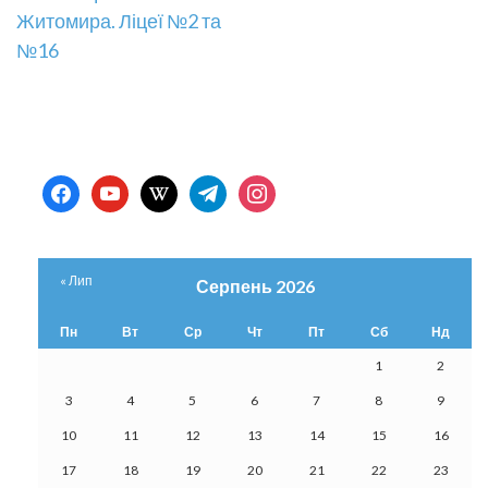
записів
Житомира. Ліцеї №2 та
№16
facebook
youtube
wikipedia
telegram
instagram
« Лип
Серпень 2026
Пн
Вт
Ср
Чт
Пт
Сб
Нд
1
2
3
4
5
6
7
8
9
10
11
12
13
14
15
16
17
18
19
20
21
22
23