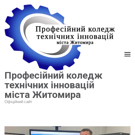
Перейти
до
вмісту
(натисніть
Enter)
Професійний коледж
технічних інновацій
міста Житомира
Офіційний сайт