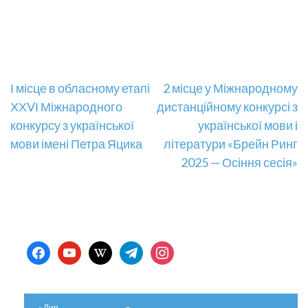
Навігація
І місце в обласному етапі
2 місце у Міжнародному
ХХVІ Міжнародного
дистанційному конкурсі з
записів
конкурсу з української
української мови і
мови імені Петра Яцика
літератури «Брейн Ринг
2025 — Осіння сесія»
facebook
youtube
wikipedia
telegram
instagram
« Лип