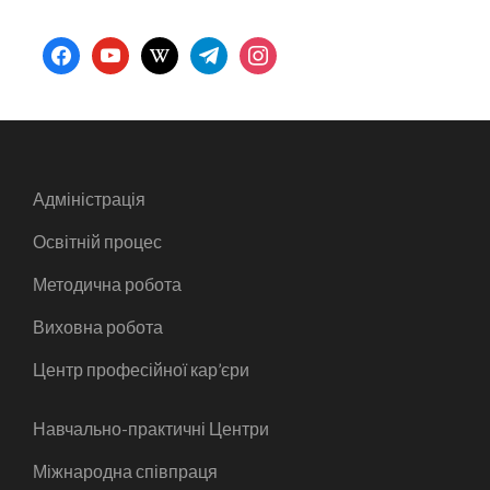
facebook
youtube
wikipedia
telegram
instagram
Адміністрація
Освітній процес
Методична робота
Виховна робота
Центр професійної кар’єри
Навчально-практичні Центри
Міжнародна співпраця