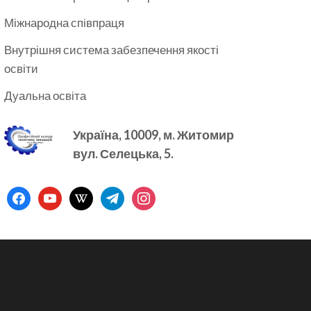
Міжнародна співпраця
Внутрішня система забезпечення якості
освіти
Дуальна освіта
Україна, 10009, м.
Житомир
вул. Селецька, 5.
facebook
youtube
wikipedia
telegram
instagram