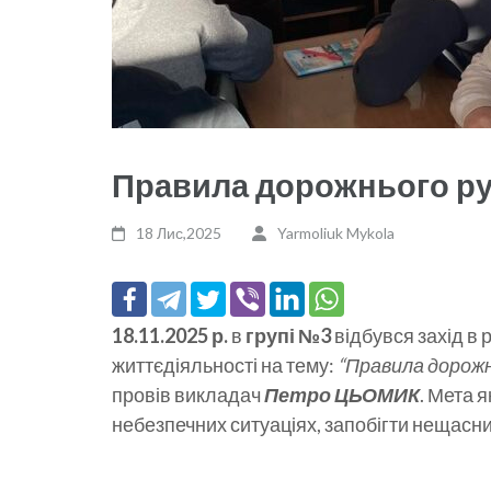
Правила дорожнього ру
18 Лис,2025
Yarmoliuk Mykola
18.11.2025 р.
в
групі №3
відбувся захід в 
життєдіяльності на тему:
“Правила дорожн
провів викладач
Петро ЦЬОМИК
. Мета я
небезпечних ситуаціях, запобігти нещасни