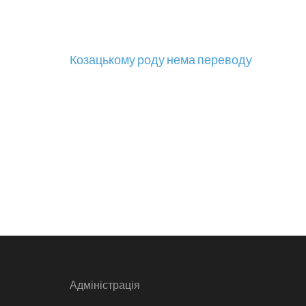
Навігація
Козацькому роду нема переводу
записів
Адміністрація