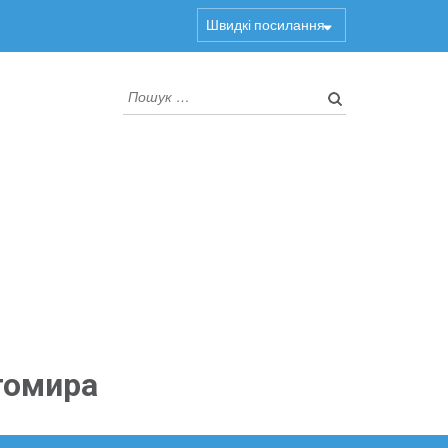
Швидкі посилання
Пошук:
томира