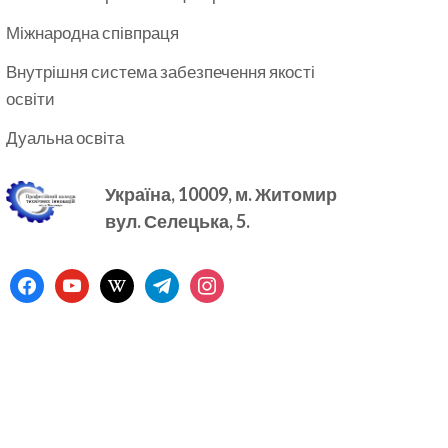
Міжнародна співпраця
Внутрішня система забезпечення якості
освіти
Дуальна освіта
Україна, 10009, м.
Житомир
вул. Селецька, 5.
facebook
youtube
wikipedia
telegram
instagram