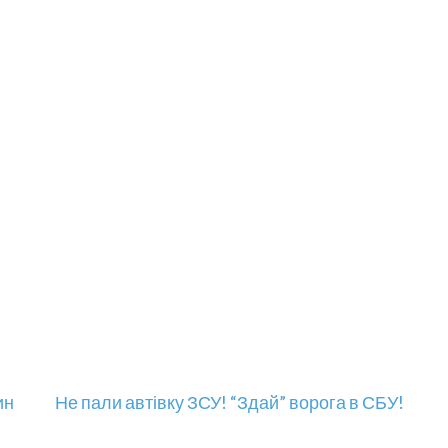
ин
Не пали автівку ЗСУ! “Здай” ворога в СБУ!