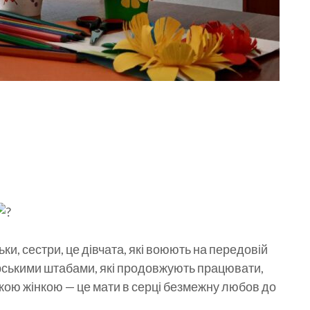
ьки, сестри, це дівчата, які воюють на передовій
терськими штабами, які продовжують працювати,
ською жінкою — це мати в серці безмежну любов до