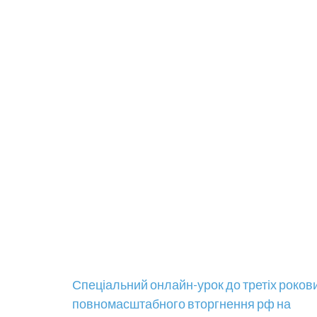
Навігація
Спеціальний онлайн-урок до третіх роков
повномасштабного вторгнення рф на
записів