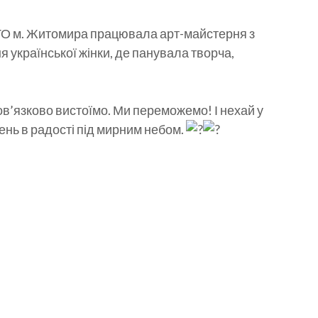
ПТО м. Житомира працювала арт-майстерня з
я української жінки, де панувала творча,
ов’язково вистоїмо. Ми переможемо! І нехай у
ень в радості під мирним небом.