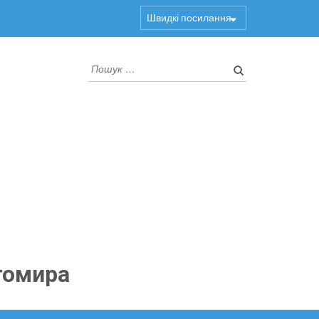
Швидкі посилання
Пошук:
томира