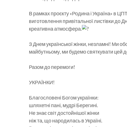
В рамках проєкту «Родина і Україна» в Ц
виготовлення привітальної листівки до Дн
креативна атмосфера.
З Днем української жінки, незламні! Ми об
майбутньому, ми будемо святкувати цей д
Разом до перемоги!
УКРАЇНКИ!
Благословені Богом українки:
шляхетні пані, мудрі Берегині.
Не знає світ достойнішої жінки
ніж та, що народилась в Україні.