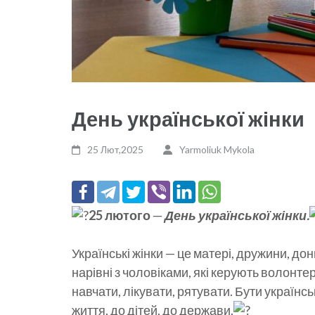
День української жінки
25 Лют,2025
Yarmoliuk Mykola
25 лютого
—
День української жінки.
Українські жінки — це матері, дружини, дон
нарівні з чоловіками, які керують волон
навчати, лікувати, рятувати. Бути україн
життя, до дітей, до держави.