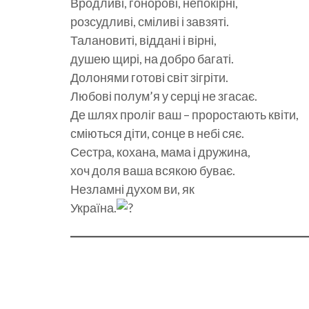
Вродливі, гонорові, непокірні,
розсудливі, сміливі і завзяті.
Талановиті, віддані і вірні,
душею щирі, на добро багаті.
Долонями готові світ зігріти.
Любові полум’я у серці не згасає.
Де шлях проліг ваш – проростають квіти,
сміються діти, сонце в небі сяє.
Сестра, кохана, мама і дружина,
хоч доля ваша всякою буває.
Незламні духом ви, як
Україна.