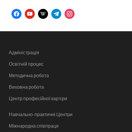
facebook
youtube
wikipedia
telegram
instagram
Адміністрація
Освітній процес
Методична робота
Виховна робота
Центр професійної кар’єри
Навчально-практичні Центри
Міжнародна співпраця