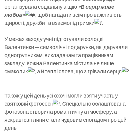
організувала соціальну акцію
«В серці живе
любов»
, щоб нагадати всім про важливість
щирості, дружби та взаємопідтримки
.
У межах заходу учні підготували солодкі
Валентинки — символічні подарунки, які дарували
одногрупникам, викладачам та працівникам
закладу. Кожна Валентинка містила не лише
смаколик
, а й теплі слова, що зігрівали серця
.
Також у цей день усі охочі могли взяти участь у
святковій фотосесії
. Спеціально облаштована
фотозона створила романтичну атмосферу, а
яскраві світлини стали чудовим спогадом про цей
день.