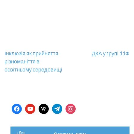
Навігація
Інклюзія як прийняття
ДКА у групі 11Ф
різноманіття в
записів
освітньому середовищі
facebook
youtube
wikipedia
telegram
instagram
« Лип