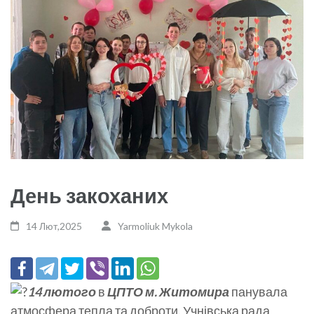
День закоханих
14 Лют,2025
Yarmoliuk Mykola
14 лютого
в
ЦПТО м. Житомира
панувала
атмосфера тепла та доброти. Учнівська рада