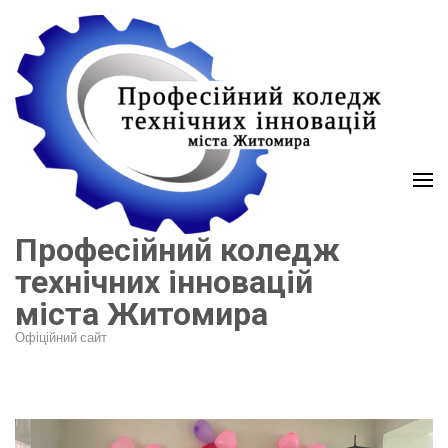
Перейти
до
вмісту
(натисніть
Enter)
Професійний коледж
технічних інновацій
міста Житомира
Офіційний сайт