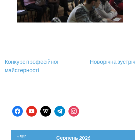
Навігація
Конкурс професійної
Новорічна зустріч
майстерності
записів
facebook
youtube
wikipedia
telegram
instagram
« Лип
Серпень 2026