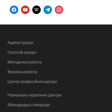
facebook
youtube
wikipedia
telegram
instagram
Адміністрація
Освітній процес
Методична робота
Виховна робота
Центр професійної кар’єри
Навчально-практичні Центри
Міжнародна співпраця