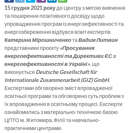
15 грудня 2021 року
до Центру з метою вивчення
та поширення позитивного досвіду щодо
упровадження програм із енергоефективності та
енергозбереження відбувся візит експертів
Катерина Мірошниченко
та
Вадим Литвин
представники проєкту
«Просування
енергоефективності та Директиви ЄС з
енергоефективності в Україні»
, що
виконується
Deutsche Gesellschaft für
Internationale Zusammenarbeit (GIZ) GmbH
.
Експертами обговорено зміст впровадженої
освітньої програми та обговорено суть проблем з
їх впровадження в освітньому процесі. Експерти
ознайомились з матеріально-технічною базою
ЦПТО м. Житомира, Філії та навчально-
практичними центрами.