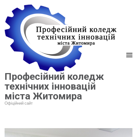
Перейти
до
вмісту
(натисніть
Enter)
Професійний коледж
технічних інновацій
міста Житомира
Офіційний сайт