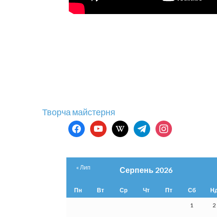
Творча майстерня
facebook
youtube
wikipedia
telegram
instagram
« Лип
Серпень 2026
Пн
Вт
Ср
Чт
Пт
Сб
Н
1
2