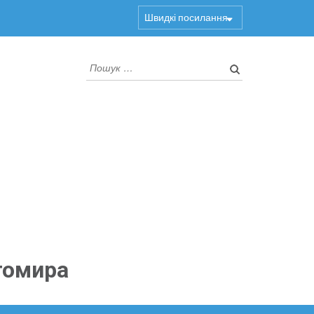
Швидкі посилання
Пошук:
томира