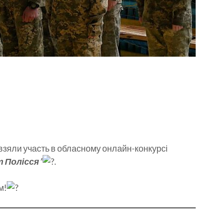
взяли участь в обласному онлайн-конкурсі
 Полісся”
.
м!