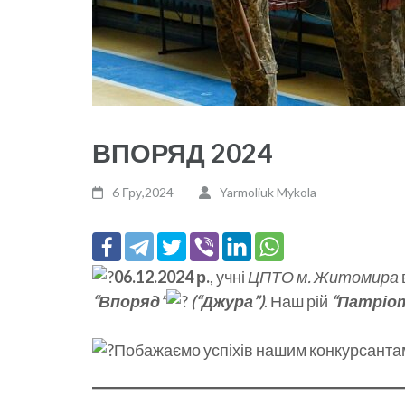
ВПОРЯД 2024
6 Гру,2024
Yarmoliuk Mykola
06.12.2024 р.
, учні
ЦПТО м. Житомира
“Впоряд”
(“Джура”)
. Наш рій
“Патріот
Побажаємо успіхів нашим конкурсанта