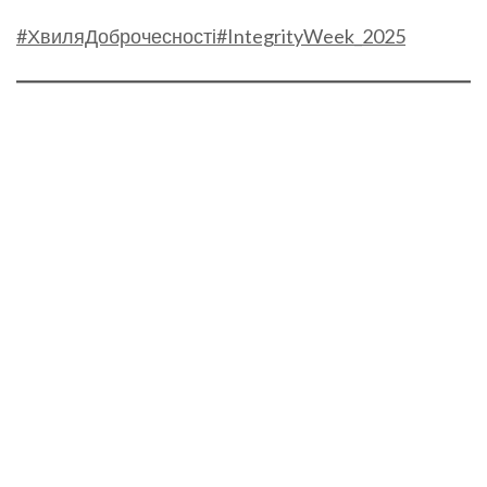
#ХвиляДоброчесності
#IntegrityWeek_2025