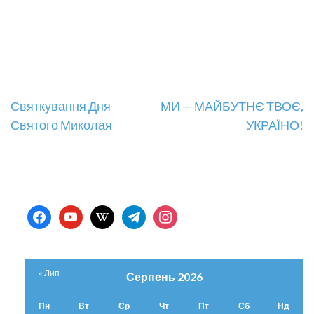
Навігація
Святкування Дня
МИ — МАЙБУТНЄ ТВОЄ,
Святого Миколая
УКРАЇНО!
записів
facebook
youtube
wikipedia
telegram
instagram
« Лип
Серпень 2026
Пн
Вт
Ср
Чт
Пт
Сб
Нд