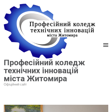
Перейти
до
вмісту
(натисніть
Enter)
Професійний коледж
технічних інновацій
міста Житомира
Офіційний сайт