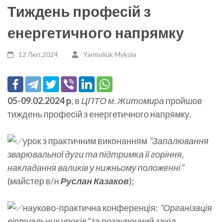
Тиждень професій з
енергетичного напрямку
12 Лют,2024
Yarmoliuk Mykola
05-09.02.2024 р
, в
ЦПТО м. Житомира
пройшов
тиждень професій з енергетичного напрямку.
урок з практичним виконанням
“Запалювання
зварювальної дуги та підтримка її горіння,
накладання валиків у нижньому положенні”
(майстер в/н
Руслан Казаков
);
науково-практична конференція:
“Організація
віртуальних уроків”
та позаурочний захід