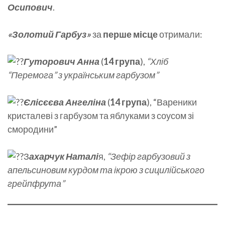
Осипович
.
«Золотий Гарбуз»
за
перше місце
отримали:
Гуторович Анна
(
14 група
),
“Хліб
“Перемога” з українським гарбузом”
Єлісєєва Ангеліна
(
14 група
), “Вареники
кристалеві з гарбузом та яблуками з соусом зі
смородини”
З
ахарчук Наталі
я,
“Зефір гарбузовий з
апельсиновим курдом та ікрою з сицилійського
грейпфрута”