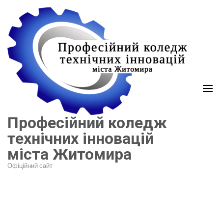
Перейти
до
вмісту
(натисніть
Enter)
Професійний коледж
технічних інновацій
міста Житомира
Офіційний сайт