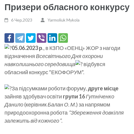
Призери обласного конкурсу
6 Чер,2023
Yarmoliuk Mykola
05.06.2023 р
., в КЗПО «ОЕНЦ» ЖОР з нагоди
відзначення
Всесвітнього Дня охорони
навколишнього середовища
відбувся
обласний конкурс “ЕКОФОРУМ”.
За підсумками роботи форуму,
друге місце
зайняв здобувач освіти
групи 16
Гутніченко
Данило
(керівник
Балан О. М
.) за напрямом
природоохоронна робота
“Збереження довкілля
залежить від кожного”
.