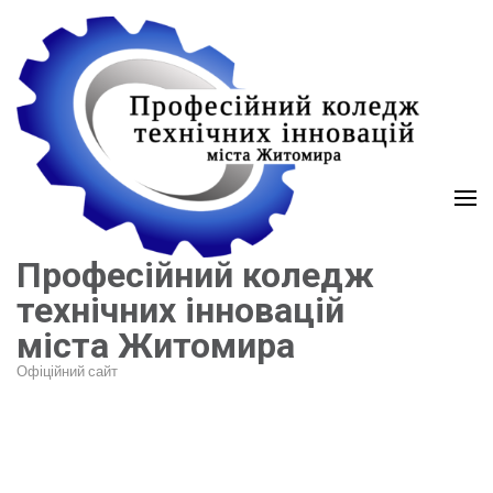
Перейти
до
вмісту
(натисніть
Enter)
Професійний коледж
технічних інновацій
міста Житомира
Офіційний сайт