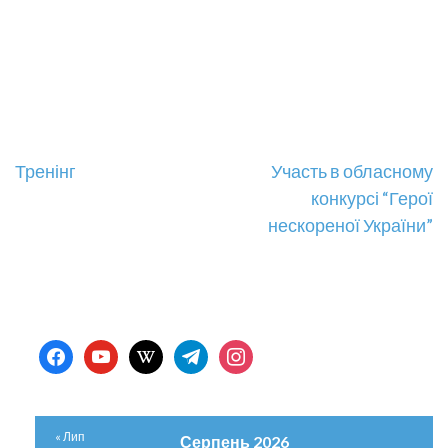
Навігація
Тренінг
Участь в обласному
конкурсі “Герої
записів
нескореної України”
facebook
youtube
wikipedia
telegram
instagram
« Лип
Серпень 2026