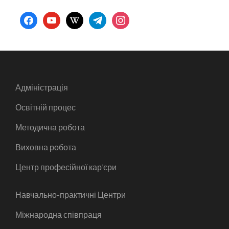
facebook
youtube
wikipedia
telegram
instagram
Адміністрація
Освітній процес
Методична робота
Виховна робота
Центр професійної кар’єри
Навчально-практичні Центри
Міжнародна співпраця