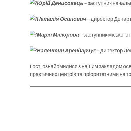
Юрій Денисовець
– заступник началь
Наталія Осипович
– директор Департ
Марія Місюрова
– заступник міського 
Валентин Арендарчук
– директор Де
Гості ознайомилися з нашим закладом осв
практичних центрів та пріоритетними нап