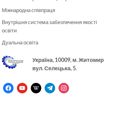
Міжнародна співпраця
Внутрішня система забезпечення якості
освіти
Дуальна освіта
Україна, 10009, м.
Житомир
вул. Селецька, 5.
facebook
youtube
wikipedia
telegram
instagram