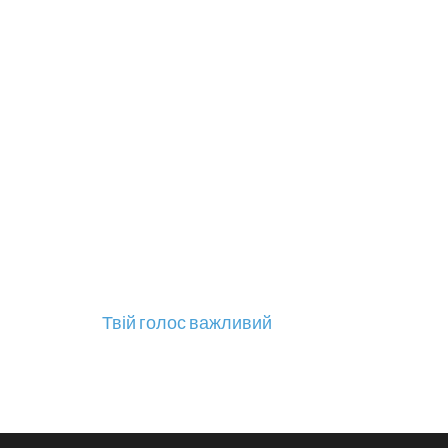
Навігація
Твій голос важливий
записів