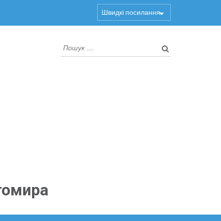
Швидкі посилання
Пошук:
томира