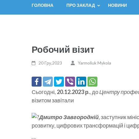
ГОЛОВНА
ПРО ЗАКЛАД
НОВИНИ
Робочий візит
20 Гру,2023
Yarmoliuk Mykola
Сьогодні,
20.12.2023 р.
, до
Центру профес
візитом завітали
Дмитро Завгородній
, заступник міні
розвитку, цифрових трансформацій і цифро