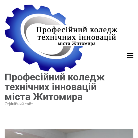
Перейти
до
вмісту
(натисніть
Enter)
Професійний коледж
технічних інновацій
міста Житомира
Офіційний сайт