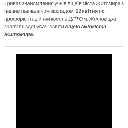
Триває знайомлення учнів ліцеїв міста Житомира з
нашим навчальним закладом.
22 квітня
на
профорієнтаційний квест в
ЦПТО м. Житомира
завітали здобувачі освіти
Ліцею №8 міста
Житомира.