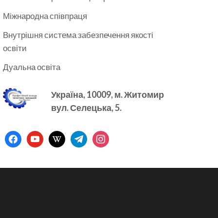
Міжнародна співпраця
Внутрішня система забезпечення якості
освіти
Дуальна освіта
Україна, 10009, м.
Житомир
вул. Селецька, 5.
facebook
youtube
wikipedia
telegram
instagram