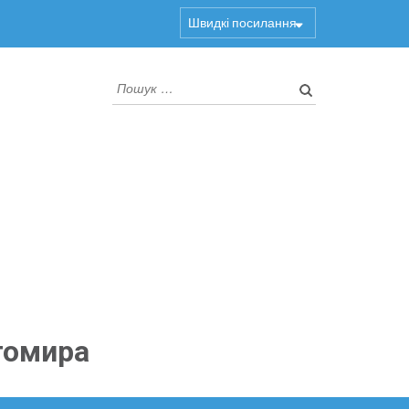
Швидкі посилання
Пошук:
томира