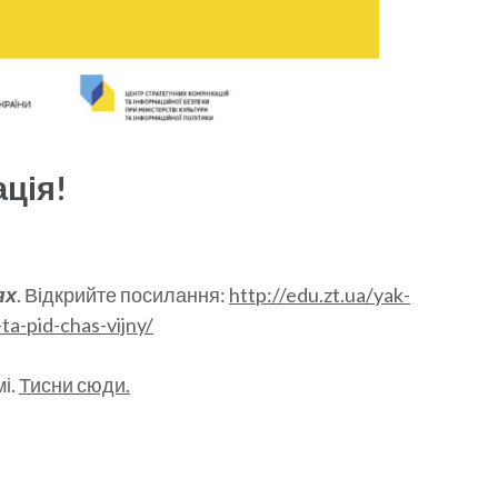
ція!
ях
. Відкрийте посилання:
http://edu.zt.ua/yak-
ta-pid-chas-vijny/
і.
Тисни сюди.