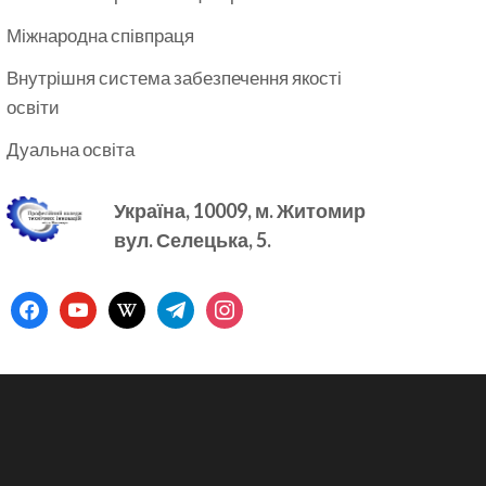
Міжнародна співпраця
Внутрішня система забезпечення якості
освіти
Дуальна освіта
Україна, 10009, м.
Житомир
вул. Селецька, 5.
facebook
youtube
wikipedia
telegram
instagram