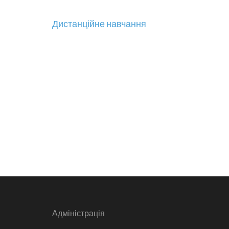
Навігація
Дистанційне навчання
записів
Адміністрація