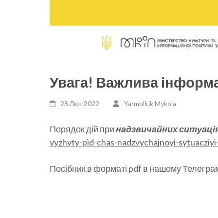
Увага! Важлива інформа
28 Лют,2022
Yarmoliuk Mykola
Порядок дій при
надзвичайних ситуаці
vyzhyty-pid-chas-nadzvychajnoyi-sytuacziyi-
Посібник в форматі pdf в нашому Телеграм