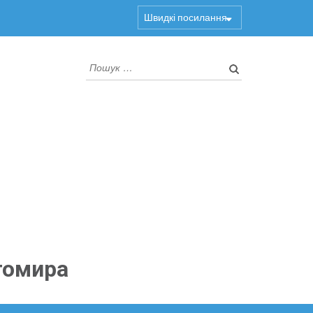
Швидкі посилання
Пошук:
томира