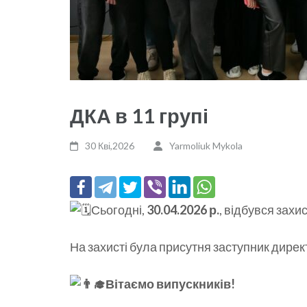
ДКА в 11 групі
30 Кві,2026
Yarmoliuk Mykola
Сьогодні,
30.04.2026 р.
, відбувся захи
На захисті була присутня заступник дире
Вітаємо випускників!