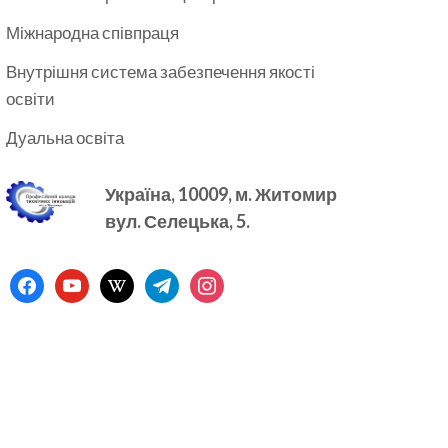
Міжнародна співпраця
Внутрішня система забезпечення якості
освіти
Дуальна освіта
Україна, 10009, м.
Житомир
вул. Селецька, 5.
facebook
youtube
wikipedia
telegram
instagram