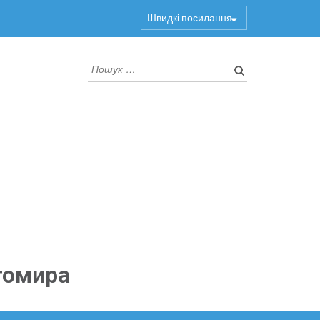
Швидкі посилання
Пошук:
томира