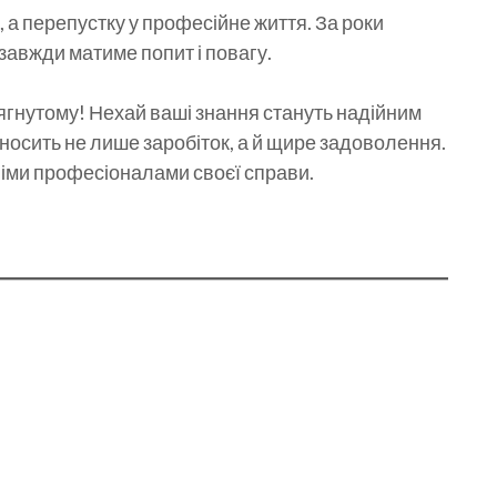
 а перепустку у професійне життя. За роки
завжди матиме попит і повагу.
ягнутому! Нехай ваші знання стануть надійним
осить не лише заробіток, а й щире задоволення.
німи професіоналами своєї справи.