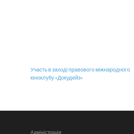
Навігація
Участь в заході правового міжнародного
кіноклубу «Докудейз»
записів
Адміністрація