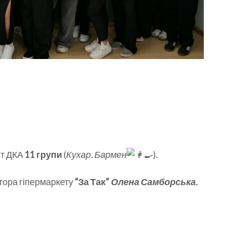
ст ДКА
11 групи
(
Кухар. Бармен
).
ктора гіпермаркету
“За Так”
Олена Самборська.