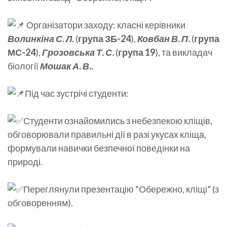
Організатори заходу: класні керівники
Волинкіна С. Л.
(
група ЗБ-24
),
Ковбан В. П.
(
група
МС-24
),
Грозовська Т. С.
(
група 19
), та викладач
біології
Мошак А. В..
Під час зустрічі студенти:
Студенти ознайомились з небезпекою кліщів,
обговорювали правильні дії в разі укусах кліща,
формували навички безпечної поведінки на
природі.
Переглянули презентацію “Обережно, кліщі” (з
обговоренням).