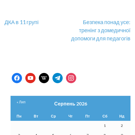
Навігація
ДКА в 11 групі
Безпека понад усе:
тренінг з домедичної
записів
допомоги для педагогів
facebook
youtube
wikipedia
telegram
instagram
« Лип
Серпень 2026
Пн
Вт
Ср
Чт
Пт
Сб
Нд
1
2