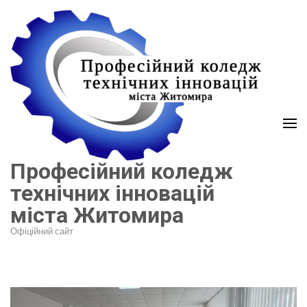
Перейти
до
вмісту
(натисніть
Enter)
Професійний коледж
технічних інновацій
міста Житомира
Офіційний сайт