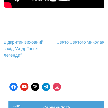
Навігація
Відкритий виховний
Свято Святого Миколая
захід “Андріївські
записів
легенди”
facebook
youtube
wikipedia
telegram
instagram
« Лип
Серпень 2026