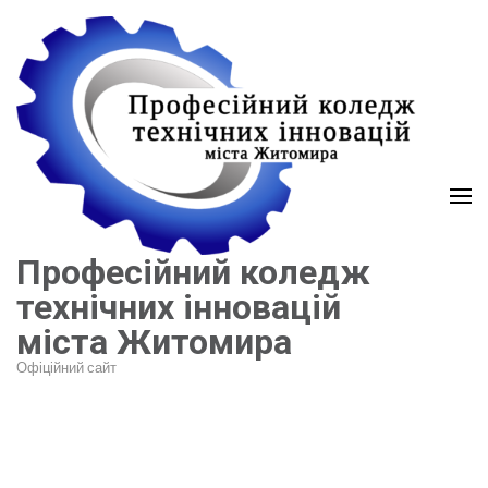
Перейти
до
вмісту
(натисніть
Enter)
Професійний коледж
технічних інновацій
міста Житомира
Офіційний сайт