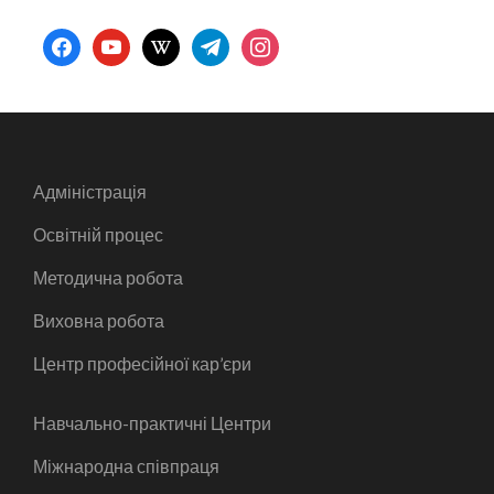
facebook
youtube
wikipedia
telegram
instagram
Адміністрація
Освітній процес
Методична робота
Виховна робота
Центр професійної кар’єри
Навчально-практичні Центри
Міжнародна співпраця