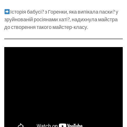
Історія бабусі? з Горенки, яка випікала паски? у
зруйнованій росіянами хаті?, надихнула майстра
до створення такого майстер-класу.