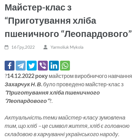
Майстер-клас з
“Приготування хліба
пшеничного “Леопардового”
16 Гру,2022
Yarmoliuk Mykola
?
14.12.2022 року
майстром виробничого навчання
Захарчук Н. В.
було проведено майстер-клас з
“Приготування хліба пшеничного
“Леопардового”
?.
Актуальність теми майстер-класу зумовлена
тим, що хліб – це символ життя, хліб є головною
складовою в харчуванні українського народу.