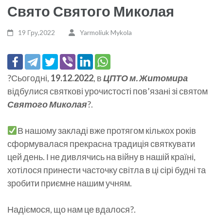
Свято Святого Миколая
19 Гру,2022
Yarmoliuk Mykola
?Сьогодні,
19.12.2022
, в
ЦПТО м. Житомира
відбулися святкові урочистості пов’язані зі святом
Святого Миколая
?.
В нашому закладі вже протягом кількох років
сформувалася прекрасна традиція святкувати
цей день. І не дивлячись на війну в нашій країні,
хотілося принести часточку світла в ці сірі будні та
зробити приємне нашим учням.
Надіємося, що нам це вдалося?.