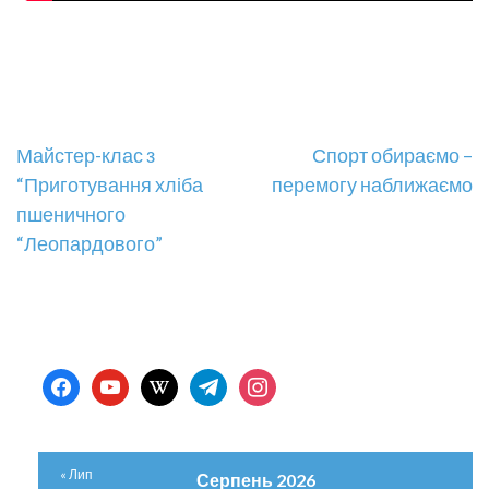
Навігація
Майстер-клас з
Спорт обираємо –
“Приготування хліба
перемогу наближаємо
записів
пшеничного
“Леопардового”
facebook
youtube
wikipedia
telegram
instagram
« Лип
Серпень 2026