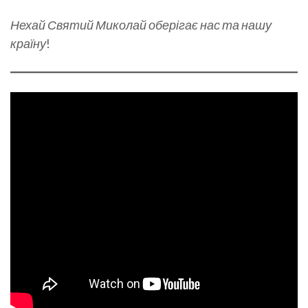
Нехай Святий Миколай оберігає нас та нашу
країну
!