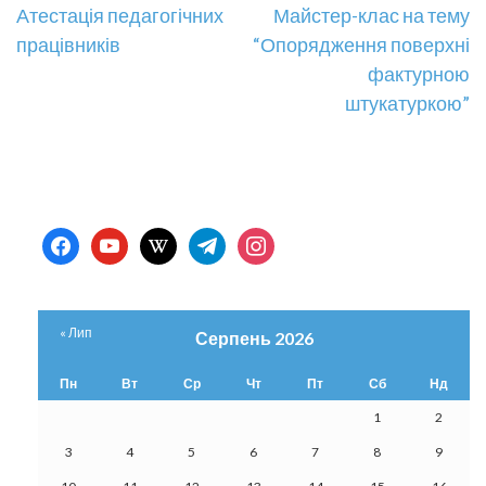
Навігація
Атестація педагогічних
Майстер-клас на тему
працівників
“Опорядження поверхні
записів
фактурною
штукатуркою”
facebook
youtube
wikipedia
telegram
instagram
« Лип
Серпень 2026
Пн
Вт
Ср
Чт
Пт
Сб
Нд
1
2
3
4
5
6
7
8
9