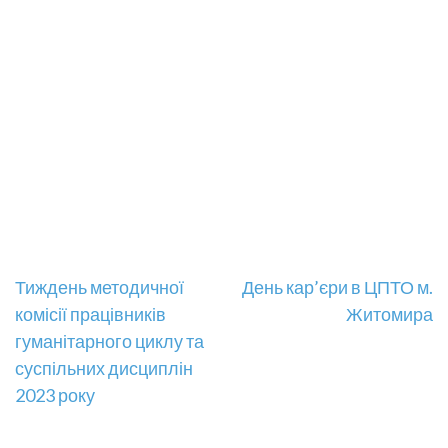
Навігація
Тиждень методичної
День кар’єри в ЦПТО м.
комісії працівників
Житомира
записів
гуманітарного циклу та
суспільних дисциплін
2023 року