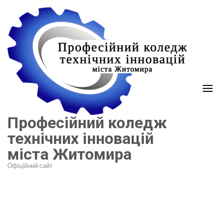
Перейти
до
вмісту
(натисніть
Enter)
Професійний коледж
технічних інновацій
міста Житомира
Офіційний сайт