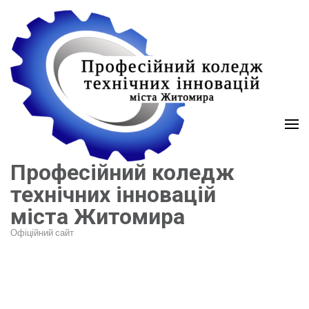
Перейти
до
вмісту
(натисніть
Enter)
Професійний коледж
технічних інновацій
міста Житомира
Офіційний сайт