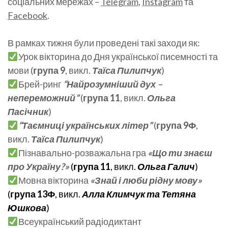
соціальних мережах –
Telegram
,
Instagram
та
Facebook
.
В рамках тижня були проведені такі заходи як:
Урок вікторина до Дня української писемності та
мови (
група 9
, викл.
Таїса Пилипчук
)
Брей-ринг
“Найрозумніший дух –
непереможний”
(
група 11
, викл.
Ольга
Пасічник
)
“Таємниці українських літер”
(
група 9Ф
,
викл.
Таїса Пилипчук
)
Пізнавально-розважальна гра
«Що ти знаєш
про Україну?»
(
група 11
, викл.
Ольга Галич
)
Мовна вікторина
«Знай і люби рідну мову»
(
група 13Ф
, викл.
Алла Климчук та Тетяна
Юшкова
)
Всеукраїнський радіодиктант