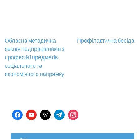
Навігація
Обласна методична
Профілактична бесіда
секція педпрацівників з
записів
професій і предметів
соціального та
економічного напрямку
facebook
youtube
wikipedia
telegram
instagram