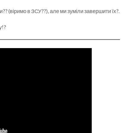
?? (віримо в ЗСУ??), але ми зуміли завершити їх?.
у!?