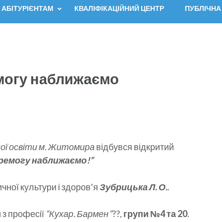
АБІТУРІЄНТАМ
КВАЛІФІКАЦІЙНИЙ ЦЕНТР
ПУБЛІЧНА
могу наближаємо
ої освіти м. Житомира
відбувся відкритий
ремогу наближаємо!”
чної культури і здоров’я
Зубрицька Л. О.
.
 з професії
“Кухар. Бармен”
?‍?,
групи №4 та 20
.