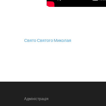
Навігація
Свято Святого Миколая
записів
Адміністрація