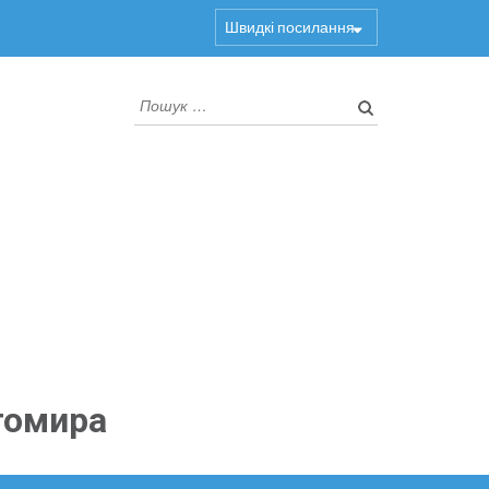
Швидкі посилання
Пошук:
томира