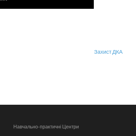
Захист ДКА
Навчально-практичні Центри