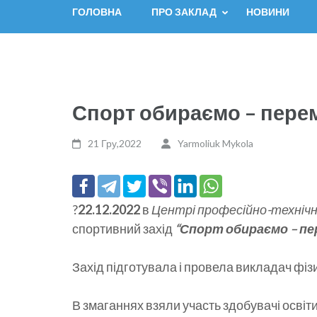
ГОЛОВНА
ПРО ЗАКЛАД
НОВИНИ
Спорт обираємо – пере
21 Гру,2022
Yarmoliuk Mykola
?
22.12.2022
в
Центрі професійно-технічн
спортивний захід
“Спорт обираємо – пе
Захід підготувала і провела викладач фізи
В змаганнях взяли участь здобувачі освіти