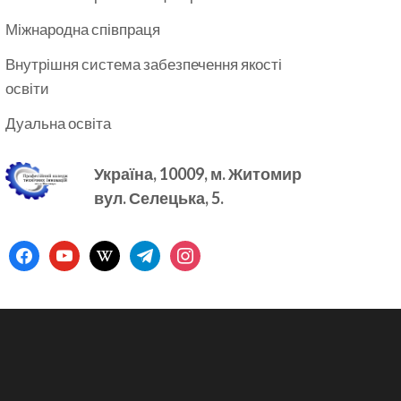
Міжнародна співпраця
Внутрішня система забезпечення якості
освіти
Дуальна освіта
Україна, 10009, м.
Житомир
вул. Селецька, 5.
facebook
youtube
wikipedia
telegram
instagram